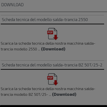
Le macchine Bizeta sono rivolte alle aziende che
DOWNLOAD
operano nei settori:
pelletteria
e alta moda;
➡️
Scheda tecnica del modello salda-trancia 2550
calzaturiero
;
➡️
abbigliamento
;
➡️
ortopedico
e sanitario;
➡️
cartotecnica
e confezionamento;
➡️
Scarica la scheda tecnica della nostra macchina salda-
automotive
;
➡️
(Download)
trancia modello 2550 ...
sport
e tempo libero;
➡️
valigeria
e borse;
➡️
Scheda tecnica del modello salda-trancia BZ 50T/25-2
Ogni applicazione viene analizzata
separatamente, perché materiali, forme,
dimensioni e requisiti produttivi possono
cambiare in modo significativo da un settore
Scarica la scheda tecnica della nostra macchina salda-
all'altro.
(Download)
trancia modello BZ 50T/25- ...
✴️
Macchine Industria 4.0 interconnesse e