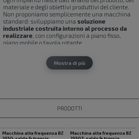
materiale e degli obiettivi produttivi del cliente.
Non proponiamo semplicemente una macchina
standard: sviluppiamo una
soluzione
industriale costruita intorno al processo da
realizzare
, con configurazioni a piano fisso,
piano mobile o tavola rotante.
La robustezza delle strutture, il controllo dei
parametri di lavorazione e l'integrazione delle
Mostra di più
tecnologie digitali permettono di ottenere
risultati precisi e ripetibili, ridurre i tempi di ciclo
e migliorare l'organizzazione della produzione.
✴️
Macchine saldatrancia HF per saldare e
tagliare nello stesso ciclo
PRODOTTI
Le
macchine saldatrancia ad alta frequenza
Bizeta permettono di combinare la saldatura del
materiale e la tranciatura del profilo nello stesso
Macchina alta frequenza BZ
Macchina alta frequenza BZ
ciclo di lavorazione.
2550: salda & trancia
2550T: salda & trancia