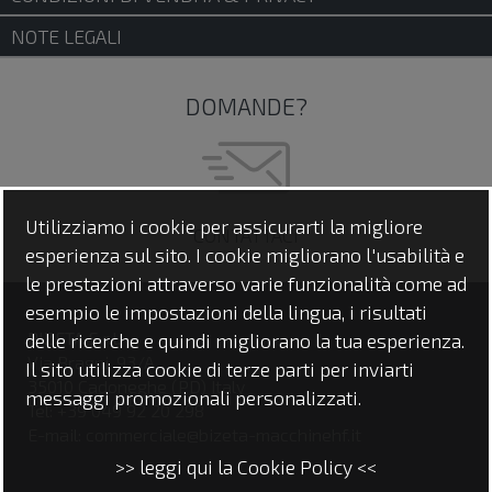
diagnostica
della macchina;
interconnessione
con la rete aziendale;
NOTE LEGALI
controllo e
assistenza da remoto
;
raccolta
delle informazioni utili alla
DOMANDE?
produzione.
La digitalizzazione rende la macchina più
semplice da controllare e aiuta l'azienda a
migliorare efficienza, tracciabilità e continuità
produttiva.
Utilizziamo i cookie per assicurarti la migliore
CONTATTACI
esperienza sul sito. I cookie migliorano l'usabilità e
✴️
Strutture robuste per lavorazioni
le prestazioni attraverso varie funzionalità come ad
precise
esempio le impostazioni della lingua, i risultati
Durante la saldatura, la goffratura e la
BIZETA S.r.l.
delle ricerche e quindi migliorano la tua esperienza.
tranciatura, la stabilità della struttura
Via Bragni, 93/A
Il sito utilizza cookie di terze parti per inviarti
contribuisce direttamente alla qualità del
35010 Cadoneghe (PD) Italy
messaggi promozionali personalizzati.
risultato.
Tel: +39 049 92 20 298
E-mail: commerciale@bizeta-macchinehf.it
Per questo le
macchine ad alta frequenza di
>> leggi qui la Cookie Policy <<
Bizeta
vengono realizzate con strutture robuste,