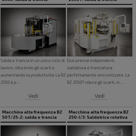
Salda e trancia in un unico ciclo di
Due presse indipendenti,
lavoro, riducendo gli scarti e
saldatura e tranciatura
aumentando la produttività. La BZ
perfettamente sincronizzate. La
2550 è p ...
BZ 2550T riduce gli scarti, m ...
Vedi
Vedi
Questa soluzione è particolarmente indicata
quando il prodotto richiede bordi precisi, forme
Macchina alta frequenza BZ
Macchina alta frequenza BZ
definite e un'elevata uniformità tra un pezzo e
50T/25-2: salda e trancia
250-I/3: Saldatrice rotativa
l'altro. L'integrazione delle due operazioni
consente inoltre di semplificare il processo
produttivo, limitare le movimentazioni e ridurre i