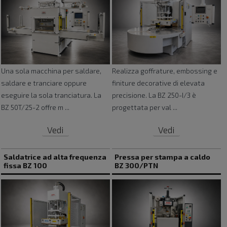
passaggi intermedi.
In base alle caratteristiche dell'applicazione,
Bizeta realizza:
macchine saldatrancia HF rotative;
Una sola macchina per saldare,
Realizza goffrature, embossing e
macchine saldatrancia con piani mobili;
impianti ad alta frequenza personalizzati;
saldare e tranciare oppure
finiture decorative di elevata
soluzioni per saldatura e tranciatura nello
eseguire la sola tranciatura. La
precisione. La BZ 250-I/3 è
stesso ciclo;
BZ 50T/25-2 offre m ...
progettata per val ...
macchine configurate in funzione del
Vedi
Vedi
materiale e del prodotto finale.
La scelta della configurazione viene effettuata
Saldatrice ad alta frequenza
Pressa per stampa a caldo
considerando la forma del componente, le
fissa BZ 100
BZ 300/PTN
dimensioni dell'area di lavoro, la produttività
richiesta e le modalità di carico e scarico.
✴️
Macchine saldatrici HF per lavorazioni
precise e ripetibili